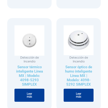
Detección de
Detección de
Incendio
Incendio
Sensor térmico
Sensor óptico de
inteligente Línea
humo inteligente
MX | Modelo:
Línea MX |
4098-5293
Modelo: 4098-
SIMPLEX
5292 SIMPLEX
Valorado con
de 5
Valorado con
de 5
Leer
Leer
más
más