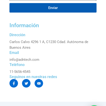
Enviar
Información
Dirección
Carlos Calvo 4296 1 A, C1230 Cdad. Autónoma de
Buenos Aires
Email
info@adntech.com
Teléfono
11-5656-4545
Seguinos en nuestras redes
F
T
Y
a
w
o
c
i
u
e
t
t
b
t
u
o
e
b
o
r
e
k