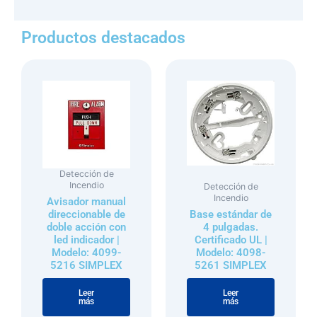
Productos destacados
Detección de
Incendio
Detección de
Incendio
Avisador manual
direccionable de
Base estándar de
doble acción con
4 pulgadas.
led indicador |
Certificado UL |
Modelo: 4099-
Modelo: 4098-
5216 SIMPLEX
5261 SIMPLEX
Valorado con
de 5
Valorado con
de 5
Leer
Leer
más
más