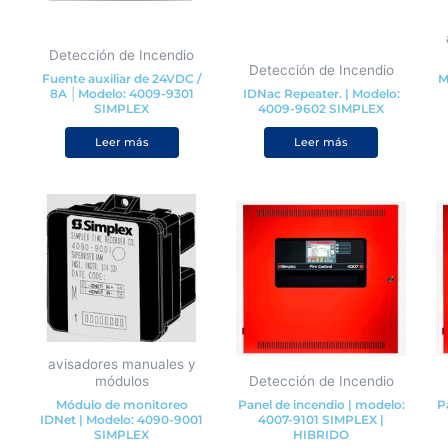
Detección de Incendio
Detección de Incendio
Fuente auxiliar de 24VDC /
M
8A │Modelo: 4009-9301
IDNac Repeater. | Modelo:
SIMPLEX
4009-9602 SIMPLEX
N
Valorado con
de 5
Valorado con
de 5
Valorado con
de 5
Leer más
Leer más
avisadores manuales y
módulos
Detección de Incendio
Módulo de monitoreo
Panel de incendio | modelo:
P
IDNet | Modelo: 4090-9001
4007-9101 SIMPLEX |
SIMPLEX
HIBRIDO
Valorado con
de 5
Valorado con
de 5
Valorado con
de 5