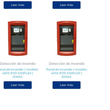
Leer más
Leer más
Detección de Incendio
Detección de Incendio
anel de incendio | modelo:
Panel de incendio | modelo:
4010-9721 SIMPLEX |
4010-9731 SIMPLEX |
IDNAC
IDNAC
Valorado con
de 5
Leer más
Leer más