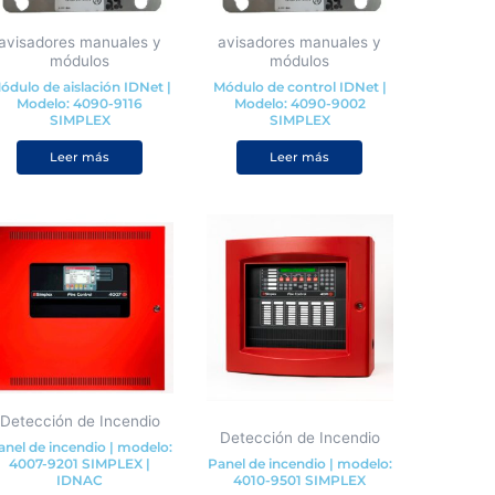
avisadores manuales y
avisadores manuales y
módulos
módulos
ódulo de aislación IDNet |
Módulo de control IDNet |
Modelo: 4090-9116
Modelo: 4090-9002
SIMPLEX
SIMPLEX
Valorado con
de 5
Leer más
Leer más
Detección de Incendio
Detección de Incendio
anel de incendio | modelo:
4007-9201 SIMPLEX |
Panel de incendio | modelo:
IDNAC
4010-9501 SIMPLEX
Valorado con
de 5