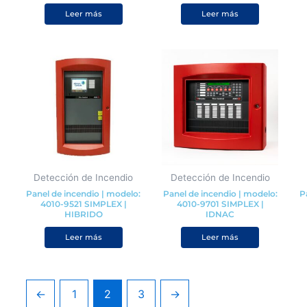
Leer más
Leer más
Detección de Incendio
Detección de Incendio
Panel de incendio | modelo:
Panel de incendio | modelo:
P
4010-9521 SIMPLEX |
4010-9701 SIMPLEX |
HIBRIDO
IDNAC
Valorado con
de 5
Valorado con
de 5
Valorado con
de 5
Leer más
Leer más
←
1
2
3
→