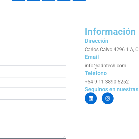
Información
Dirección
Carlos Calvo 4296 1 A,
Email
info@adntech.com
Teléfono
+54 9 11 3890-5252
Seguinos en nuestras
L
I
i
n
n
s
k
t
e
a
d
g
i
r
n
a
m